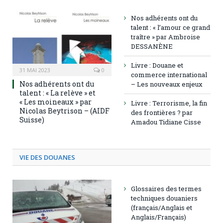
Nos adhérents ont du
talent : « l’amour ce grand
traître » par Ambroise
DESSANÈNE
Livre : Douane et
31 MAI 2023
0
commerce international
Nos adhérents ont du
– Les nouveaux enjeux
talent : « La relève » et
« Les moineaux » par
Livre : Terrorisme, la fin
Nicolas Beytrison – (AIDF
des frontières ? par
Suisse)
Amadou Tidiane Cisse
VIE DES DOUANES
Glossaires des termes
techniques douaniers
(français/Anglais et
Anglais/Français)