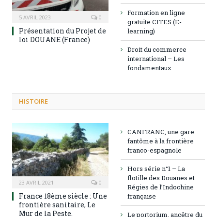
Formation en ligne
5 AVRIL 2023
0
gratuite CITES (E-
Présentation du Projet de
learning)
loi DOUANE (France)
Droit du commerce
international – Les
fondamentaux
HISTOIRE
CANFRANC, une gare
fantôme à la frontière
franco-espagnole
Hors série n°1 – La
flotille des Douanes et
23 AVRIL 2021
0
Régies de l’Indochine
France 18ème siècle : Une
française
frontière sanitaire, Le
Mur de la Peste.
Le portorium, ancêtre du