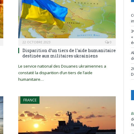
C
i
3
«
22 OCTOBRE 2023
0
é
Disparition d’un tiers de l’aide humanitaire
A
destinée aux militaires ukrainiens
d
Le service national des Douanes ukrainiennes a
2
constaté la disparition d’un tiers de l’aide
D
humanitaire…
FRANCE
B
d
f