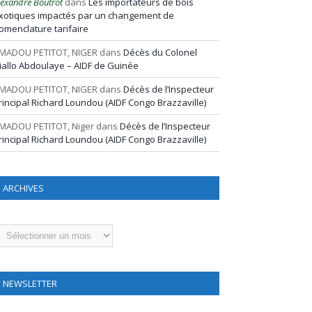
lexandre Boutrot
dans
Les importateurs de bois
xotiques impactés par un changement de
omenclature tarifaire
MADOU PETITOT, NIGER
dans
Décès du Colonel
iallo Abdoulaye – AIDF de Guinée
MADOU PETITOT, NIGER
dans
Décès de l’Inspecteur
rincipal Richard Loundou (AIDF Congo Brazzaville)
MADOU PETITOT, Niger
dans
Décès de l’Inspecteur
rincipal Richard Loundou (AIDF Congo Brazzaville)
ARCHIVES
rchives
NEWSLETTER