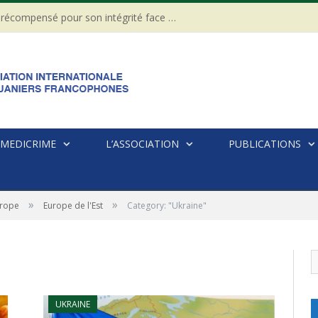
CÔTE D’IVOIRE : Un Gendarme récompensé pour son intégrité face à une tentative de corruption
MEDICRIME
L’ASSOCIATION
PUBLICATIONS
»
»
rope
Europe de l'Est
Category: "Ukraine"
UKRAINE