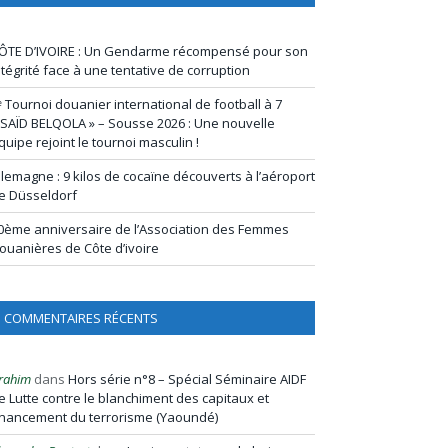
ÔTE D’IVOIRE : Un Gendarme récompensé pour son
ntégrité face à une tentative de corruption
ᵉ Tournoi douanier international de football à 7
 SAÏD BELQOLA » – Sousse 2026 : Une nouvelle
quipe rejoint le tournoi masculin !
llemagne : 9 kilos de cocaïne découverts à l’aéroport
e Düsseldorf
0ème anniversaire de l’Association des Femmes
ouanières de Côte d’ivoire
COMMENTAIRES RÉCENTS
rahim
dans
Hors série n°8 – Spécial Séminaire AIDF
e Lutte contre le blanchiment des capitaux et
inancement du terrorisme (Yaoundé)