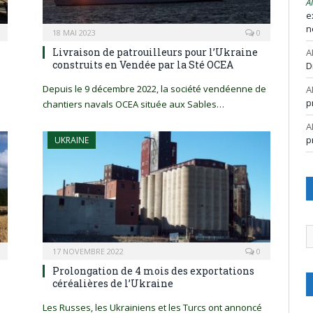
A
e
n
18 MAI 2023
0
Livraison de patrouilleurs pour l’Ukraine
A
construits en Vendée par la Sté OCEA
D
Depuis le 9 décembre 2022, la société vendéenne de
A
p
chantiers navals OCEA située aux Sables…
A
p
UKRAINE
A
17 NOVEMBRE 2022
0
Prolongation de 4 mois des exportations
céréalières de l’Ukraine
Les Russes, les Ukrainiens et les Turcs ont annoncé