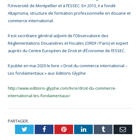
l’Université de Montpellier et à l’ESSEC. En 2013, il a fondé
Altaprisma, structure de formation professionnelle en douane et
commerce international.
Il est secrétaire général adjoint de l’Observatoire des
Réglementations Douanières et Fiscales (ORDF / Paris) et expert
auprès du Centre Européen de Droit et d’Économie de l’ESSEC.
Il publie en mai 2020 le livre « Droit du commerce international –
Les fondamentaux » aux éditions Glyphe:
http://www.editions-glyphe.com/livre/droit-du-commerce-
international-les-fondamentaux/
PARTAGER.
Twitter
Facebook
Pinterest
LinkedIn
Tumblr
Emai