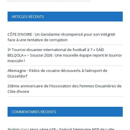
ARTICLES RÉCENTS
CÔTE D’IVOIRE : Un Gendarme récompensé pour son intégrité
face à une tentative de corruption
3ᵉ Tournoi douanier international de football à 7 « SAÏD
BELQOLA » – Sousse 2026 : Une nouvelle équipe rejoint le tournoi
masculin !
Allemagne : 9 kilos de cocaïne découverts à l’aéroport de
Düsseldorf
20ème anniversaire de l’Association des Femmes Douanières de
Côte d’ivoire
COMMENTAIRES RÉCENTS
Brahim
dans
Hors série n°8 – Spécial Séminaire AIDF de Lutte