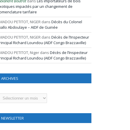
lexandre Boutrot
dans
Les importateurs de bois
xotiques impactés par un changement de
omenclature tarifaire
MADOU PETITOT, NIGER
dans
Décès du Colonel
iallo Abdoulaye – AIDF de Guinée
MADOU PETITOT, NIGER
dans
Décès de l’Inspecteur
rincipal Richard Loundou (AIDF Congo Brazzaville)
MADOU PETITOT, Niger
dans
Décès de l’Inspecteur
rincipal Richard Loundou (AIDF Congo Brazzaville)
ARCHIVES
rchives
NEWSLETTER