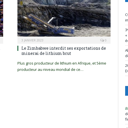
C
i
3
«
3 JANVIER 2023
0
é
t
Le Zimbabwe interdit ses exportations de
A
minerai de lithium brut
d
Plus gros producteur de lithium en Afrique, et 5ème
2
producteur au niveau mondial de ce…
D
B
d
f