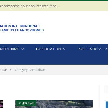
CÔTE D’IVOIRE : Un Gendarme récompensé pour son intégrité face à une tentative de corruption
MEDICRIME
L’ASSOCIATION
PUBLICATIONS
»
rique
Category: "Zimbabwe"
ZIMBABWE