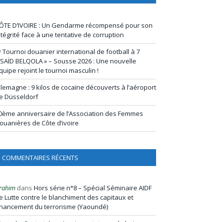
ÔTE D’IVOIRE : Un Gendarme récompensé pour son
ntégrité face à une tentative de corruption
ᵉ Tournoi douanier international de football à 7
 SAÏD BELQOLA » – Sousse 2026 : Une nouvelle
quipe rejoint le tournoi masculin !
llemagne : 9 kilos de cocaïne découverts à l’aéroport
e Düsseldorf
0ème anniversaire de l’Association des Femmes
ouanières de Côte d’ivoire
COMMENTAIRES RÉCENTS
rahim
dans
Hors série n°8 – Spécial Séminaire AIDF
e Lutte contre le blanchiment des capitaux et
inancement du terrorisme (Yaoundé)