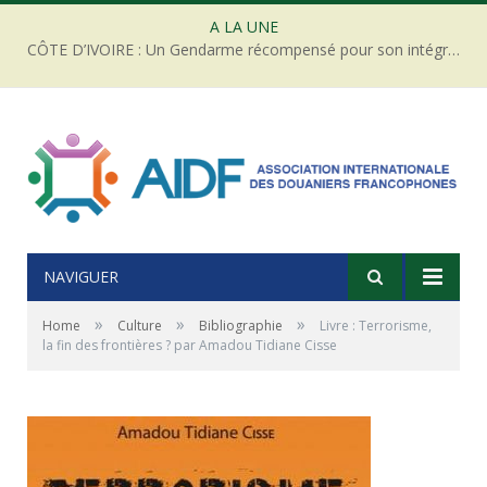
A LA UNE
CÔTE D’IVOIRE : Un Gendarme récompensé pour son intégrité face à une tentative de corruption
NAVIGUER
»
»
»
Home
Culture
Bibliographie
Livre : Terrorisme,
la fin des frontières ? par Amadou Tidiane Cisse