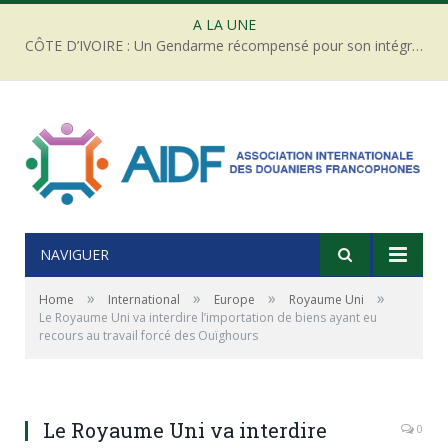
A LA UNE
CÔTE D’IVOIRE : Un Gendarme récompensé pour son intégrité face à une tentative de corruption
NAVIGUER
»
»
»
»
Home
International
Europe
Royaume Uni
Le Royaume Uni va interdire l’importation de biens ayant eu
recours au travail forcé des Ouïghours
Le Royaume Uni va interdire
0