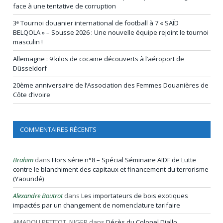
face à une tentative de corruption
3ᵉ Tournoi douanier international de football à 7 « SAÏD
BELQOLA » – Sousse 2026 : Une nouvelle équipe rejoint le tournoi
masculin !
Allemagne : 9 kilos de cocaïne découverts à l’aéroport de
Düsseldorf
20ème anniversaire de l’Association des Femmes Douanières de
Côte d’ivoire
COMMENTAIRES RÉCENTS
Brahim
dans
Hors série n°8 – Spécial Séminaire AIDF de Lutte
contre le blanchiment des capitaux et financement du terrorisme
(Yaoundé)
Alexandre Boutrot
dans
Les importateurs de bois exotiques
impactés par un changement de nomenclature tarifaire
AMADOU PETITOT, NIGER
dans
Décès du Colonel Diallo