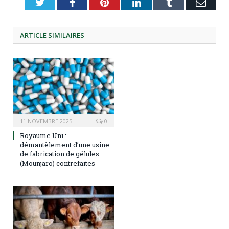
Twitter
Facebook
Pinterest
LinkedIn
Tumblr
Emai
ARTICLE
SIMILAIRES
11 NOVEMBRE 2025
0
Royaume Uni :
démantèlement d’une usine
de fabrication de gélules
(Mounjaro) contrefaites