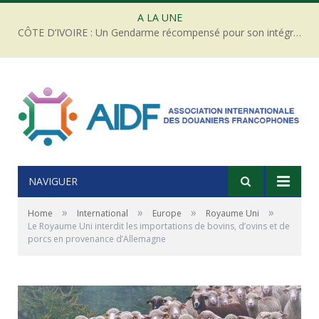
A LA UNE
CÔTE D’IVOIRE : Un Gendarme récompensé pour son intégrité face à une tentative de corruption
NAVIGUER
»
»
»
»
Home
International
Europe
Royaume Uni
Le Royaume Uni interdit les importations de bovins, d’ovins et de
porcs en provenance d’Allemagne