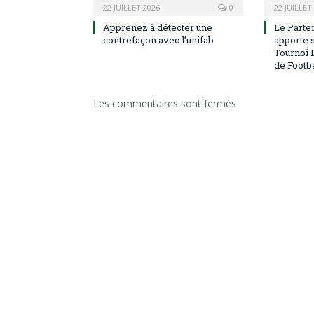
22 JUILLET 2026
0
22 JUILLET
Apprenez à détecter une
Le Parten
contrefaçon avec l’unifab
apporte s
Tournoi 
de Footba
Les commentaires sont fermés