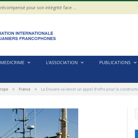
CÔTE D’IVOIRE : Un Gendarme récompensé pour son intégrité face à une tentative de corruption
MEDICRIME
L’ASSOCIATION
PUBLICATIONS
»
»
rope
France
La Douane va lancer un appel d’offre pour la construct