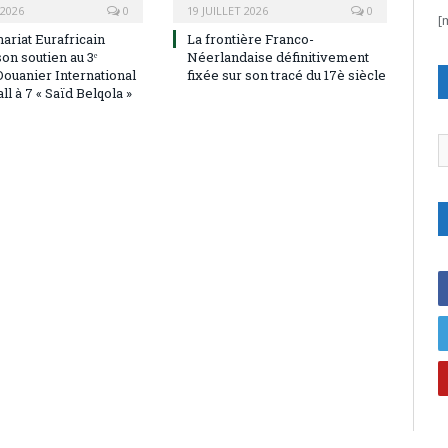
 2026
0
19 JUILLET 2026
0
[
ariat Eurafricain
La frontière Franco-
on soutien au 3ᵉ
Néerlandaise définitivement
Douanier International
fixée sur son tracé du 17è siècle
ll à 7 « Saïd Belqola »
C