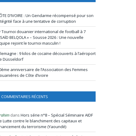
ÔTE D’IVOIRE : Un Gendarme récompensé pour son
ntégrité face à une tentative de corruption
ᵉ Tournoi douanier international de football à 7
 SAÏD BELQOLA » – Sousse 2026 : Une nouvelle
quipe rejoint le tournoi masculin !
llemagne : 9 kilos de cocaïne découverts à l’aéroport
e Düsseldorf
0ème anniversaire de l’Association des Femmes
ouanières de Côte d’ivoire
COMMENTAIRES RÉCENTS
rahim
dans
Hors série n°8 – Spécial Séminaire AIDF
e Lutte contre le blanchiment des capitaux et
inancement du terrorisme (Yaoundé)