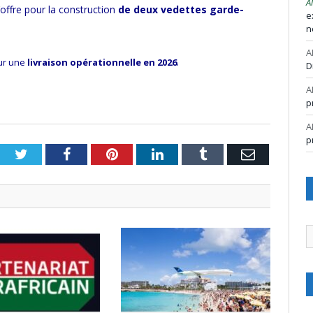
A
offre pour la construction
de deux vedettes garde-
e
n
A
our une
livraison opérationnelle en 2026
.
D
A
p
A
p
Twitter
Facebook
Pinterest
LinkedIn
Tumblr
Email
A