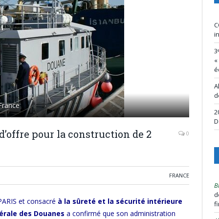
C
i
3
«
é
A
d
 France
2
D
’offre pour la construction de 2
0
FRANCE
B
d
 PARIS et consacré
à la sûreté et la sécurité intérieure
f
nérale des Douanes
a confirmé que son administration