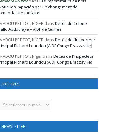
lexandre Boutrot
dans
Les importateurs de bois
xotiques impactés par un changement de
omenclature tarifaire
MADOU PETITOT, NIGER
dans
Décès du Colonel
iallo Abdoulaye – AIDF de Guinée
MADOU PETITOT, NIGER
dans
Décès de l’Inspecteur
rincipal Richard Loundou (AIDF Congo Brazzaville)
MADOU PETITOT, Niger
dans
Décès de l’Inspecteur
rincipal Richard Loundou (AIDF Congo Brazzaville)
ARCHIVES
rchives
NEWSLETTER