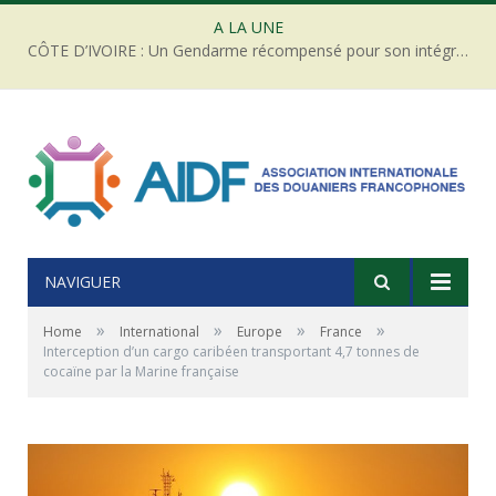
A LA UNE
CÔTE D’IVOIRE : Un Gendarme récompensé pour son intégrité face à une tentative de corruption
NAVIGUER
»
»
»
»
Home
International
Europe
France
Interception d’un cargo caribéen transportant 4,7 tonnes de
cocaïne par la Marine française