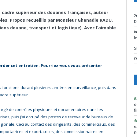
n cadre supérieur des douanes françaises, auteur
2
ôles.
Propos recueillis par Monsieur Ghenadie RADU,
D
ions douane, transport et logistique). Avec l’aimable
I
l
S
O
order cet entretien. Pourriez-vous vous présenter
 fonctions durant plusieurs années en surveillance, puis dans
adre supérieur.
B
d
argé de contrôles physiques et documentaires dans les
f
rises, puis j’ai occupé des postes de receveur de bureaux de
A
ionale. Ceci au contact des dirigeants, des commerciaux, des
e
importatrices et exportatrices, des commissionnaires en
n