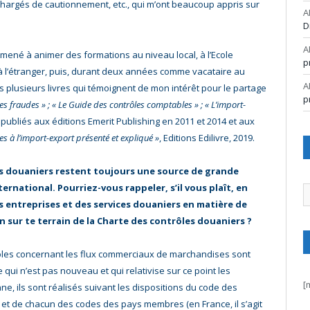
chargés de cautionnement, etc., qui m’ont beaucoup appris sur
A
D
A
mené à animer des formations au niveau local, à l’Ecole
p
à l’étranger, puis, durant deux années comme vacataire au
A
s plusieurs livres qui témoignent de mon intérêt pour le partage
p
 les fraudes » ; « Le Guide des contrôles comptables » ; « L’import-
, publiés aux éditions Emerit Publishing en 2011 et 2014 et aux
es à l’import-export présenté et expliqué »
, Editions Edilivre, 2019.
les douaniers restent toujours une source de grande
ernational. Pourriez-vous rappeler, s’il vous plaît, en
A
es entreprises et des services douaniers en matière de
ion sur te terrain de la Charte des contrôles douaniers ?
trôles concernant les flux commerciaux de marchandises sont
ui n’est pas nouveau et qui relativise sur ce point les
[
, ils sont réalisés suivant les dispositions du code des
, et de chacun des codes des pays membres (en France, il s’agit