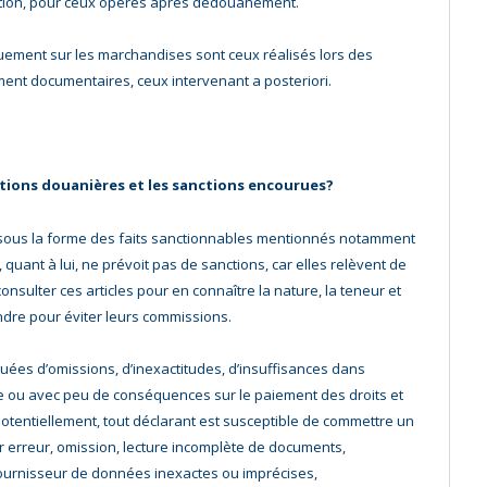
iption, pour ceux opérés après dédouanement.
uement sur les marchandises sont ceux réalisés lors des
ent documentaires, ceux intervenant a posteriori.
actions douanières et les sanctions encourues?
 sous la forme des faits sanctionnables mentionnés notamment
quant à lui, ne prévoit pas de sanctions, car elles relèvent de
onsulter ces articles pour en connaître la nature, la teneur et
dre pour éviter leurs commissions.
tuées d’omissions, d’inexactitudes, d’insuffisances dans
e ou avec peu de conséquences sur le paiement des droits et
otentiellement, tout déclarant est susceptible de commettre un
ar erreur, omission, lecture incomplète de documents,
fournisseur de données inexactes ou imprécises,