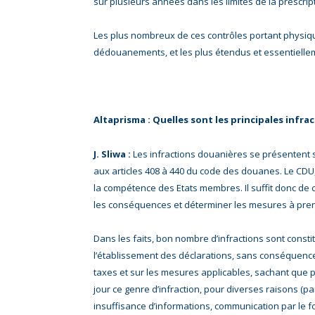
sur plusieurs années dans les limites de la prescr
Les plus nombreux de ces contrôles portant physiq
dédouanements, et les plus étendus et essentiellem
Altaprisma : Quelles sont les principales infr
J. Sliwa :
Les infractions douanières se présentent
aux articles 408 à 440 du code des douanes. Le CDU, 
la compétence des Etats membres. Il suffit donc de c
les conséquences et déterminer les mesures à pren
Dans les faits, bon nombre d’infractions sont consti
l’établissement des déclarations, sans conséquenc
taxes et sur les mesures applicables, sachant que p
jour ce genre d’infraction, pour diverses raisons (p
insuffisance d’informations, communication par le 