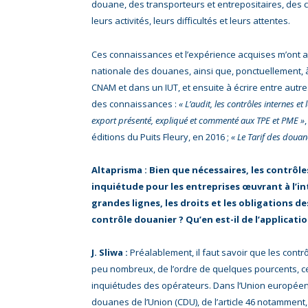
douane, des transporteurs et entrepositaires, des 
leurs activités, leurs difficultés et leurs attentes.
Ces connaissances et l’expérience acquises m’ont a
nationale des douanes, ainsi que, ponctuellement, 
CNAM et dans un IUT, et ensuite à écrire entre autre
des connaissances :
« L’audit, les contrôles internes et
export présenté, expliqué et commenté aux TPE et PME »
éditions du Puits Fleury, en 2016 ;
« Le Tarif des douan
Altaprisma : Bien que nécessaires, les contrô
inquiétude pour les entreprises œuvrant à l’int
grandes lignes, les droits et les obligations d
contrôle douanier ? Qu’en est-il de l’applicat
J. Sliwa :
Préalablement, il faut savoir que les con
peu nombreux, de l’ordre de quelques pourcents, ce q
inquiétudes des opérateurs. Dans l’Union européenne
douanes de l’Union (CDU), de l’article 46 notamment