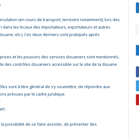
.
irculation (en cours de transport, terrestre notamment), lors des
C
 dans les locaux des importateurs, exportateurs et autres
ouane, etc.). Ces deux derniers sont pratiqués après
reprises et les pouvoirs des services douaniers sont mentionnés,
rte des contrôles douaniers accessible sur le site de la douane
ôles sont à titre général de s’y soumettre, de répondre aux
ns prévues par le cadre juridique.
rt :
 la possibilité de se faire assister, de présenter des