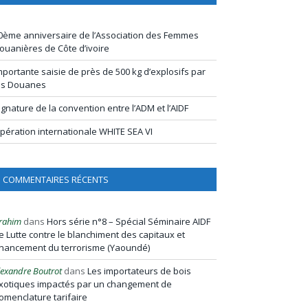
0ème anniversaire de l’Association des Femmes
ouanières de Côte d’ivoire
mportante saisie de près de 500 kg d’explosifs par
es Douanes
ignature de la convention entre l’ADM et l’AIDF
pération internationale WHITE SEA VI
COMMENTAIRES RÉCENTS
rahim
dans
Hors série n°8 – Spécial Séminaire AIDF
e Lutte contre le blanchiment des capitaux et
inancement du terrorisme (Yaoundé)
lexandre Boutrot
dans
Les importateurs de bois
xotiques impactés par un changement de
omenclature tarifaire