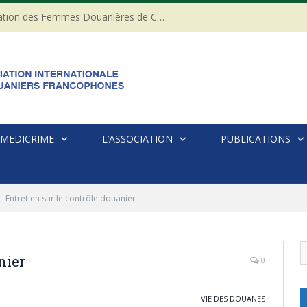
20ème anniversaire de l’Association des Femmes Douanières de Côte d’ivoire
MEDICRIME
L’ASSOCIATION
PUBLICATIONS
Entretien sur le contrôle douanier
nier
0
VIE DES DOUANES