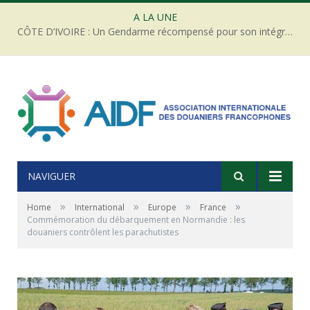
A LA UNE
CÔTE D’IVOIRE : Un Gendarme récompensé pour son intégrité face à une tentative de corruption
NAVIGUER
»
»
»
»
Home
International
Europe
France
Commémoration du débarquement en Normandie : les
douaniers contrôlent les parachutistes