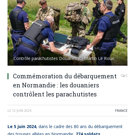
Contrôle parachutistes Douanes (c) Martin Le Roux
Commémoration du débarquement
0
en Normandie : les douaniers
contrôlent les parachutistes
LE
12 JUIN 2024
FRANCE
Le 5 juin 2024
, dans le cadre des 80 ans du débarquement
des troupes alliées en Normandie,
274
soldats