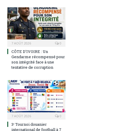
7 AOÛT 2026
0
CÔTE D’IVOIRE : Un
Gendarme récompensé pour
son intégrité face à une
tentative de corruption
7 AOÛT 2026
0
3ᵉ Tournoi douanier
international de football à 7