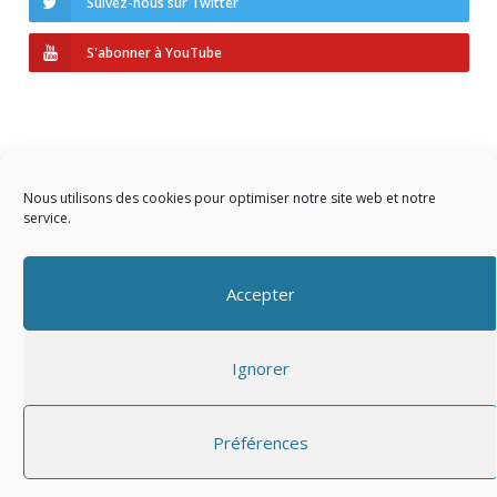
Suivez-nous sur Twitter
S'abonner à YouTube
Nous utilisons des cookies pour optimiser notre site web et notre
service.
Copyright © 2023 AIDF
Accepter
Présentation
Ignorer
Adhérer
Mentions légales
Préférences