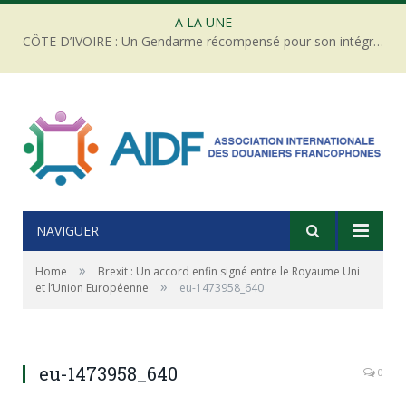
A LA UNE
CÔTE D’IVOIRE : Un Gendarme récompensé pour son intégrité face à une tentative de corruption
NAVIGUER
»
Home
Brexit : Un accord enfin signé entre le Royaume Uni
»
et l’Union Européenne
eu-1473958_640
eu-1473958_640
0