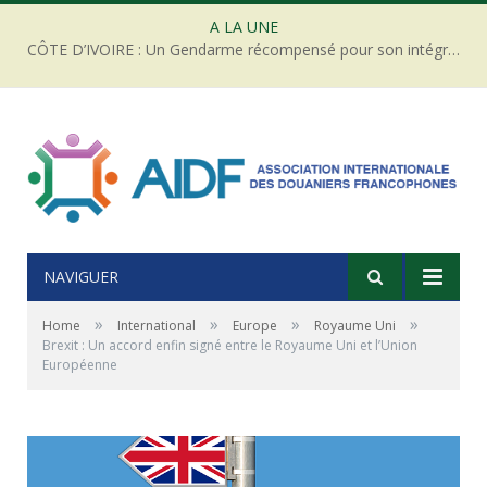
A LA UNE
CÔTE D’IVOIRE : Un Gendarme récompensé pour son intégrité face à une tentative de corruption
NAVIGUER
»
»
»
»
Home
International
Europe
Royaume Uni
Brexit : Un accord enfin signé entre le Royaume Uni et l’Union
Européenne