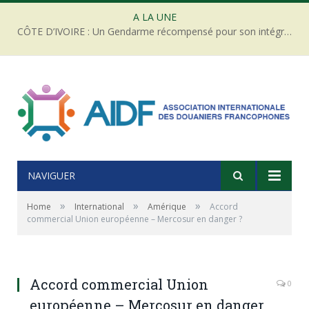
A LA UNE
CÔTE D’IVOIRE : Un Gendarme récompensé pour son intégrité face à une tentative de corruption
NAVIGUER
»
»
»
Home
International
Amérique
Accord
commercial Union européenne – Mercosur en danger ?
Accord commercial Union
0
européenne – Mercosur en danger