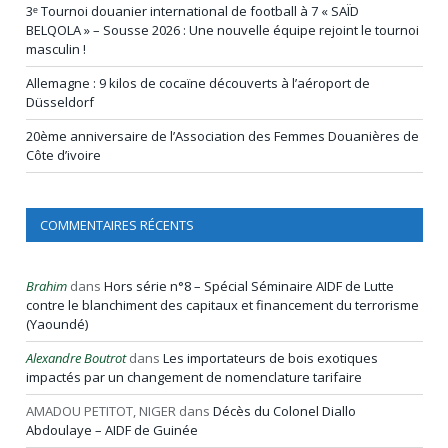
3ᵉ Tournoi douanier international de football à 7 « SAÏD
BELQOLA » – Sousse 2026 : Une nouvelle équipe rejoint le tournoi
masculin !
Allemagne : 9 kilos de cocaïne découverts à l’aéroport de
Düsseldorf
20ème anniversaire de l’Association des Femmes Douanières de
Côte d’ivoire
COMMENTAIRES RÉCENTS
Brahim
dans
Hors série n°8 – Spécial Séminaire AIDF de Lutte
contre le blanchiment des capitaux et financement du terrorisme
(Yaoundé)
Alexandre Boutrot
dans
Les importateurs de bois exotiques
impactés par un changement de nomenclature tarifaire
AMADOU PETITOT, NIGER
dans
Décès du Colonel Diallo
Abdoulaye – AIDF de Guinée