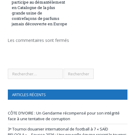
participe au démantèlement
en Catalogne de la plus
grande usine de
contrefaçons de parfums
jamais découverte en Europe
Les commentaires sont fermés
ARTICLES RÉCENTS
CÔTE D’IVOIRE : Un Gendarme récompensé pour son intégrité
face à une tentative de corruption
3ᵉ Tournoi douanier international de football à 7 « SAÏD
BELQOLA » – Sousse 2026 : Une nouvelle équipe rejoint le tournoi