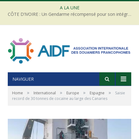
A LA UNE
CÔTE D’IVOIRE : Un Gendarme récompensé pour son intégrité face à une tentative de corruption
NAVIGUER
»
»
»
»
Home
International
Europe
Espagne
Saisie
record de 30 tonnes de cocaïne au large des Canaries