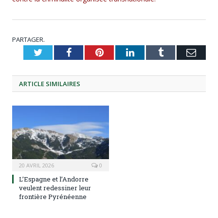
PARTAGER.
Twitter
Facebook
Pinterest
LinkedIn
Tumblr
Emai
ARTICLE
SIMILAIRES
20 AVRIL 2026
0
L’Espagne et l’Andorre
veulent redessiner leur
frontière Pyrénéenne