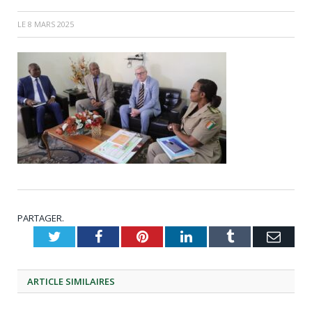
LE
8 MARS 2025
PARTAGER.
Twitter
Facebook
Pinterest
LinkedIn
Tumblr
Emai
ARTICLE
SIMILAIRES