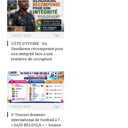
7 AOÛT 2026
0
CÔTE D’IVOIRE : Un
Gendarme récompensé pour
son intégrité face à une
tentative de corruption
7 AOÛT 2026
0
3ᵉ Tournoi douanier
international de football à 7
« SAÏD BELQOLA » – Sousse