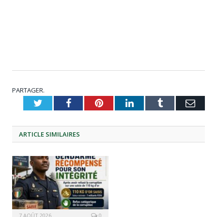
PARTAGER.
Twitter
Facebook
Pinterest
LinkedIn
Tumblr
Emai
ARTICLE
SIMILAIRES
7 AOÛT 2026
0