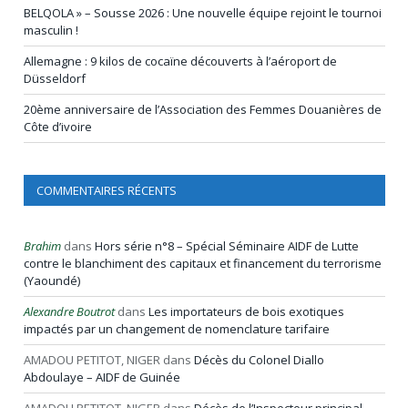
BELQOLA » – Sousse 2026 : Une nouvelle équipe rejoint le tournoi
masculin !
Allemagne : 9 kilos de cocaïne découverts à l’aéroport de
Düsseldorf
20ème anniversaire de l’Association des Femmes Douanières de
Côte d’ivoire
COMMENTAIRES RÉCENTS
Brahim
dans
Hors série n°8 – Spécial Séminaire AIDF de Lutte
contre le blanchiment des capitaux et financement du terrorisme
(Yaoundé)
Alexandre Boutrot
dans
Les importateurs de bois exotiques
impactés par un changement de nomenclature tarifaire
AMADOU PETITOT, NIGER
dans
Décès du Colonel Diallo
Abdoulaye – AIDF de Guinée
AMADOU PETITOT, NIGER
dans
Décès de l’Inspecteur principal