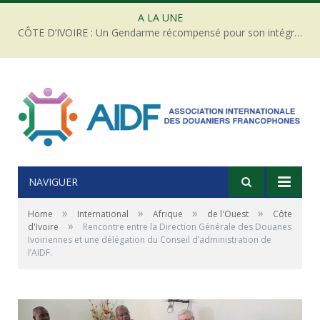
A LA UNE
CÔTE D’IVOIRE : Un Gendarme récompensé pour son intégrité face à une tentative de corruption
NAVIGUER
»
»
»
»
Home
International
Afrique
de l'Ouest
Côte
»
d'Ivoire
Rencontre entre la Direction Générale des Douanes
Ivoiriennes et une délégation du Conseil d’administration de
l’AIDF.