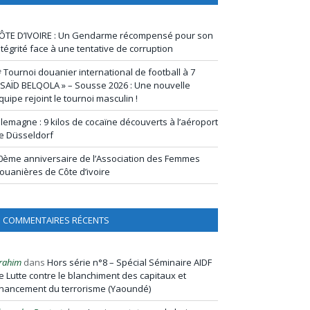
ÔTE D’IVOIRE : Un Gendarme récompensé pour son
ntégrité face à une tentative de corruption
ᵉ Tournoi douanier international de football à 7
 SAÏD BELQOLA » – Sousse 2026 : Une nouvelle
quipe rejoint le tournoi masculin !
llemagne : 9 kilos de cocaïne découverts à l’aéroport
e Düsseldorf
0ème anniversaire de l’Association des Femmes
ouanières de Côte d’ivoire
COMMENTAIRES RÉCENTS
rahim
dans
Hors série n°8 – Spécial Séminaire AIDF
e Lutte contre le blanchiment des capitaux et
inancement du terrorisme (Yaoundé)