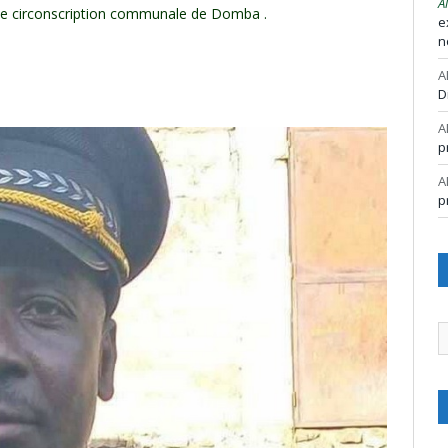
A
e circonscription communale de Domba .
e
n
A
D
A
p
A
p
A