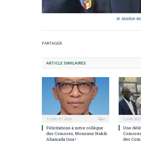
M. Abdillah M
PARTAGER.
ARTICLE
SIMILAIRES
11 JUILLET 2026
0
2 JUIN 202
Félicitations à notre collègue
Une délé
des Comores, Monsieur Nakib
Comores 
Ahamada Issa !
des Com