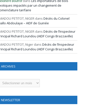
lexandre Boutrot
dans
Les importateurs de bois
xotiques impactés par un changement de
omenclature tarifaire
MADOU PETITOT, NIGER
dans
Décès du Colonel
iallo Abdoulaye – AIDF de Guinée
MADOU PETITOT, NIGER
dans
Décès de l’Inspecteur
rincipal Richard Loundou (AIDF Congo Brazzaville)
MADOU PETITOT, Niger
dans
Décès de l’Inspecteur
rincipal Richard Loundou (AIDF Congo Brazzaville)
ARCHIVES
rchives
NEWSLETTER