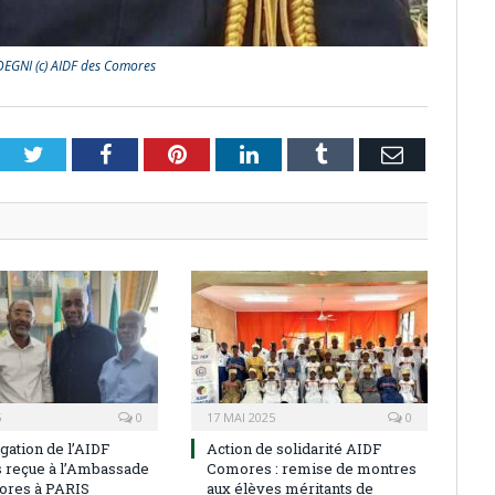
OEGNI (c) AIDF des Comores
Twitter
Facebook
Pinterest
LinkedIn
Tumblr
Email
5
0
17 MAI 2025
0
gation de l’AIDF
Action de solidarité AIDF
reçue à l’Ambassade
Comores : remise de montres
ores à PARIS
aux élèves méritants de