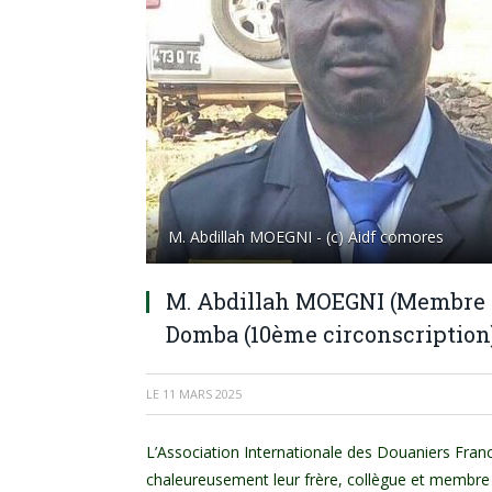
M. Abdillah MOEGNI - (c) Aidf comores
M. Abdillah MOEGNI (Membre A
Domba (10ème circonscription
LE
11 MARS 2025
L’Association Internationale des Douaniers Fran
chaleureusement leur frère, collègue et membre 