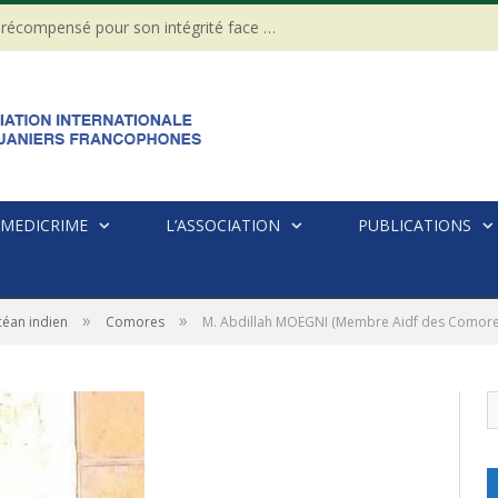
CÔTE D’IVOIRE : Un Gendarme récompensé pour son intégrité face à une tentative de corruption
MEDICRIME
L’ASSOCIATION
PUBLICATIONS
»
»
éan indien
Comores
M. Abdillah MOEGNI (Membre Aidf des Comores