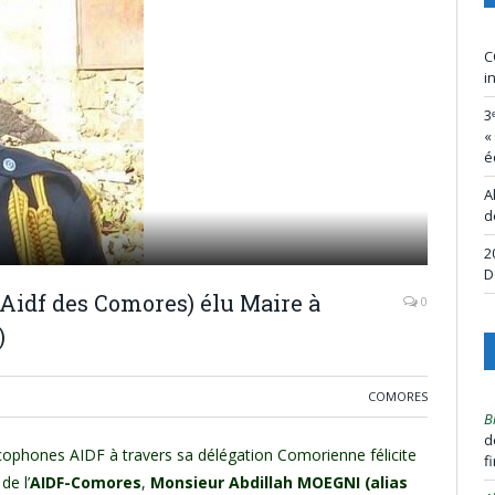
C
i
3
«
é
A
d
2
D
idf des Comores) élu Maire à
0
)
COMORES
B
d
cophones AIDF à travers sa délégation Comorienne félicite
f
de l’
AIDF-Comores
,
Monsieur Abdillah MOEGNI (alias