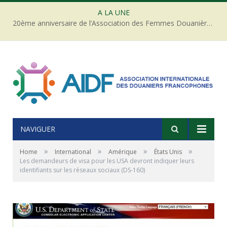
A LA UNE
20ème anniversaire de l’Association des Femmes Douanières de Côte d’ivoire
NAVIGUER
»
»
»
»
Home
International
Amérique
États Unis
Les demandeurs de visa pour les USA devront indiquer leurs
identifiants sur les réseaux sociaux (DS-160)