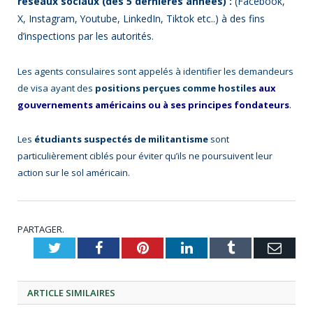
réseaux sociaux (des 5 dernières années) :
(Facebook,
X, Instagram, Youtube, LinkedIn, Tiktok etc..) à des fins
d’inspections par les autorités.
Les agents consulaires sont appelés à identifier les demandeurs
de visa ayant des
positions perçues comme hostile
s aux
gouvernements américains ou à ses principes fondateurs
.
Les
étudiants
suspectés de militantisme
sont
particulièrement ciblés pour éviter qu’ils ne poursuivent leur
action sur le sol américain.
PARTAGER.
Twitter
Facebook
Pinterest
LinkedIn
Tumblr
Emai
ARTICLE
SIMILAIRES