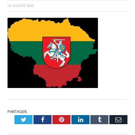
LE
19 AOÛT 2023
PARTAGER.
Twitter
Facebook
Pinterest
LinkedIn
Tumblr
Emai