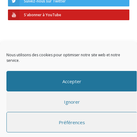
Suivez-nous sur Twitter
S'abonner à YouTube
Nous utilisons des cookies pour optimiser notre site web et notre
service.
Copyright © 2023 AIDF
Accepter
Présentation
Ignorer
Adhérer
Mentions légales
Préférences