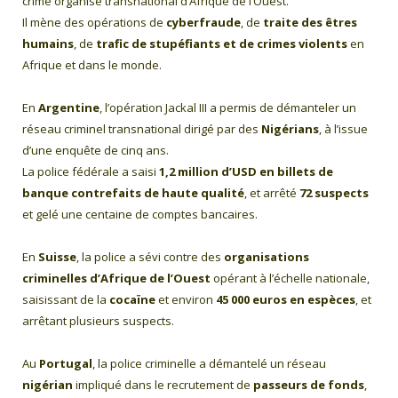
crime organisé transnational d’Afrique de l’Ouest.
Il mène des opérations de
cyberfraude
, de
traite des êtres
humains
, de
trafic de stupéfiants et de crimes violents
en
Afrique et dans le monde.
En
Argentine
, l’opération Jackal III a permis de démanteler un
réseau criminel transnational dirigé par des
Nigérians
, à l’issue
d’une enquête de cinq ans.
La police fédérale a saisi
1,2 million d’USD en billets de
banque contrefaits de haute qualité
, et arrêté
72 suspects
et gelé une centaine de comptes bancaires.
En
Suisse
, la police a sévi contre des
organisations
criminelles d’Afrique de l’Ouest
opérant à l’échelle nationale,
saisissant de la
cocaïne
et environ
45 000 euros en espèces
, et
arrêtant plusieurs suspects.
Au
Portugal
, la police criminelle a démantelé un réseau
nigérian
impliqué dans le recrutement de
passeurs de fonds
,