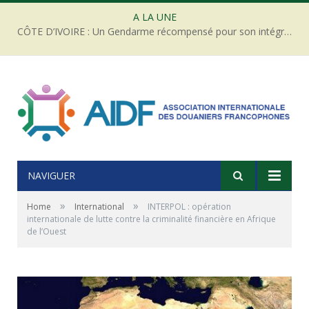
A LA UNE
CÔTE D’IVOIRE : Un Gendarme récompensé pour son intégrité face à une tentative de corruption
NAVIGUER
»
»
Home
International
INTERPOL : opération
internationale de lutte contre la criminalité financière en Afrique
de l’Ouest