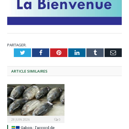
PARTAGER.
Twitter
Facebook
Pinterest
LinkedIn
Tumblr
Emai
ARTICLE
SIMILAIRES
28 JUIN 2026
0
Gabon : l’accord de