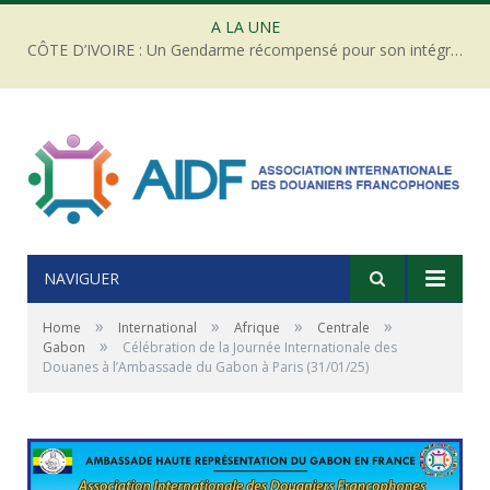
A LA UNE
3ᵉ Tournoi douanier international de football à 7 « SAÏD BELQOLA » – Sousse 2026 : Une nouvelle équipe rejoint le tournoi masculin !
NAVIGUER
»
»
»
»
Home
International
Afrique
Centrale
»
Gabon
Célébration de la Journée Internationale des
Douanes à l’Ambassade du Gabon à Paris (31/01/25)