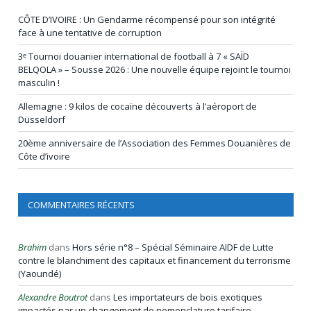
CÔTE D’IVOIRE : Un Gendarme récompensé pour son intégrité
face à une tentative de corruption
3ᵉ Tournoi douanier international de football à 7 « SAÏD
BELQOLA » – Sousse 2026 : Une nouvelle équipe rejoint le tournoi
masculin !
Allemagne : 9 kilos de cocaïne découverts à l’aéroport de
Düsseldorf
20ème anniversaire de l’Association des Femmes Douanières de
Côte d’ivoire
COMMENTAIRES RÉCENTS
Brahim
dans
Hors série n°8 – Spécial Séminaire AIDF de Lutte
contre le blanchiment des capitaux et financement du terrorisme
(Yaoundé)
Alexandre Boutrot
dans
Les importateurs de bois exotiques
impactés par un changement de nomenclature tarifaire