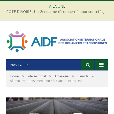
A LA UNE
CÔTE D’IVOIRE : Un Gendarme récompensé pour son intégrité face à une tentative de corruption
NAVIGUER
»
»
»
»
Home
International
Amérique
Canada
Aluminium, apaisement entre le Canada et les USA