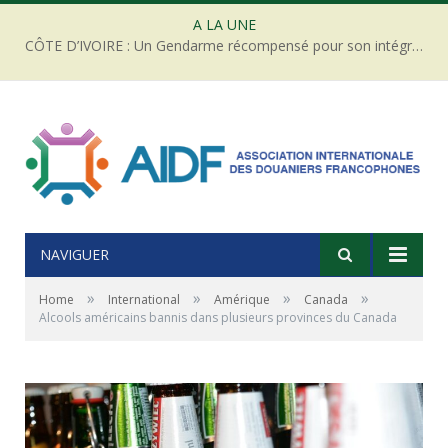
A LA UNE
CÔTE D’IVOIRE : Un Gendarme récompensé pour son intégrité face à une tentative de corruption
NAVIGUER
»
»
»
»
Home
International
Amérique
Canada
Alcools américains bannis dans plusieurs provinces du Canada