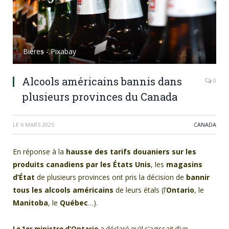
Bières - Pixabay
Alcools américains bannis dans
0
plusieurs provinces du Canada
LE
6 MARS 2025
CANADA
En réponse à la
hausse des tarifs douaniers sur les
produits canadiens par les États Unis
, les
magasins
d’État
de plusieurs provinces ont pris la décision de
bannir
tous les alcools américains
de leurs étals (l’
Ontario
, le
Manitoba
, le
Québec
…).
Le 1er ministre d’Ontario
a déclaré qu’il s’agissait d’un