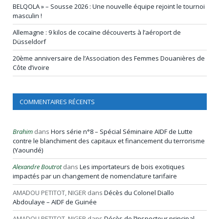
BELQOLA » – Sousse 2026 : Une nouvelle équipe rejoint le tournoi
masculin !
Allemagne : 9 kilos de cocaïne découverts à l’aéroport de
Düsseldorf
20ème anniversaire de l’Association des Femmes Douanières de
Côte d’ivoire
COMMENTAIRES RÉCENTS
Brahim
dans
Hors série n°8 – Spécial Séminaire AIDF de Lutte
contre le blanchiment des capitaux et financement du terrorisme
(Yaoundé)
Alexandre Boutrot
dans
Les importateurs de bois exotiques
impactés par un changement de nomenclature tarifaire
AMADOU PETITOT, NIGER
dans
Décès du Colonel Diallo
Abdoulaye – AIDF de Guinée
AMADOU PETITOT, NIGER
dans
Décès de l’Inspecteur principal