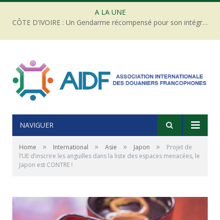
A LA UNE
CÔTE D’IVOIRE : Un Gendarme récompensé pour son intégrité face à une tentative de corruption
NAVIGUER
»
»
»
»
Home
International
Asie
Japon
Projet de
l’UE d’inscrire les anguilles dans la liste des espaces menacées, le
Japon est CONTRE !