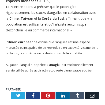
espèces menacées
(CITES).
Le Ministre a tenu à préciser que le Japon gère
rigoureusement les stocks d’anguilles en collaboration avec
la
Chine
,
Taïwan
et la
Corée du Sud
, affirmant que « la
population est suffisante et qu’il n’existe aucun risque
d’extinction lié au commerce international ».
L’
Union européenne
estime que l’anguille est une espèce
menacée et incapable de se reproduire en captivité, victime de la
pollution, la surpêche ou la destruction de leur habitat.
Au Japon, l’anguille, appelée «
unagi
« , est traditionnellement
servie grillée après avoir été recouverte d’une sauce sucrée.
PARTAGER.
Twitter
Facebook
Pinterest
LinkedIn
Tumblr
Emai