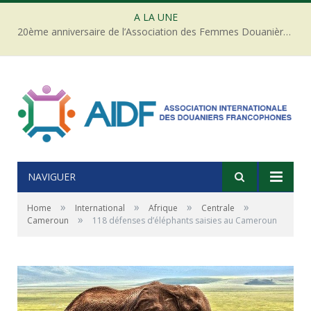
A LA UNE
20ème anniversaire de l’Association des Femmes Douanières de Côte d’ivoire
NAVIGUER
»
»
»
»
Home
International
Afrique
Centrale
»
Cameroun
118 défenses d’éléphants saisies au Cameroun