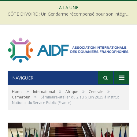
A LA UNE
CÔTE D’IVOIRE : Un Gendarme récompensé pour son intégrité face à une tentative de corruption
NAVIGUER
»
»
»
»
Home
International
Afrique
Centrale
»
Cameroun
Séminaire-atelier du 2 au 6 juin 2025 à Institut
National du Service Public (France)