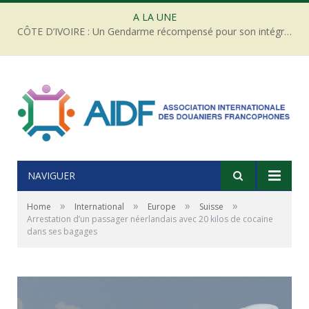
A LA UNE
CÔTE D’IVOIRE : Un Gendarme récompensé pour son intégrité face à une tentative de corruption
NAVIGUER
»
»
»
»
Home
International
Europe
Suisse
Arrestation d’un passager néerlandais avec 20 kilos de cocaïne
dans ses bagages