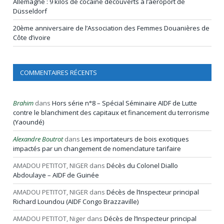
Allemagne : 9 kilos de cocaïne découverts à l’aéroport de
Düsseldorf
20ème anniversaire de l’Association des Femmes Douanières de
Côte d’ivoire
COMMENTAIRES RÉCENTS
Brahim
dans
Hors série n°8 – Spécial Séminaire AIDF de Lutte
contre le blanchiment des capitaux et financement du terrorisme
(Yaoundé)
Alexandre Boutrot
dans
Les importateurs de bois exotiques
impactés par un changement de nomenclature tarifaire
AMADOU PETITOT, NIGER
dans
Décès du Colonel Diallo
Abdoulaye – AIDF de Guinée
AMADOU PETITOT, NIGER
dans
Décès de l’Inspecteur principal
Richard Loundou (AIDF Congo Brazzaville)
AMADOU PETITOT, Niger
dans
Décès de l’Inspecteur principal