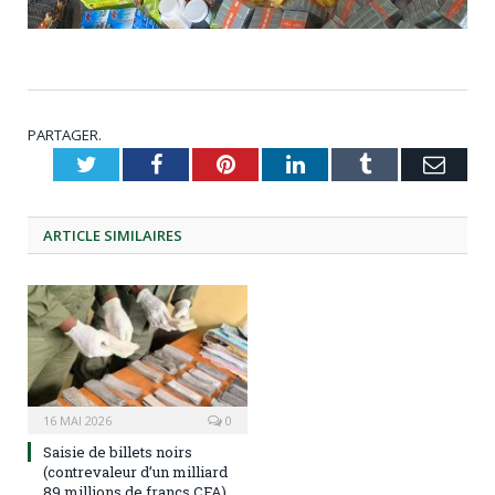
PARTAGER.
Twitter
Facebook
Pinterest
LinkedIn
Tumblr
Emai
ARTICLE
SIMILAIRES
16 MAI 2026
0
Saisie de billets noirs
(contrevaleur d’un milliard
89 millions de francs CFA)