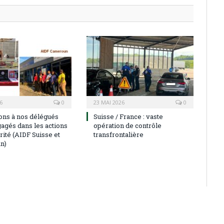
6
0
23 MAI 2026
0
ions à nos délégués
Suisse / France : vaste
agés dans les actions
opération de contrôle
rité (AIDF Suisse et
transfrontalière
n)