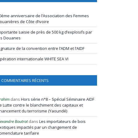
0ème anniversaire de l’Association des Femmes
ouanières de Côte d’ivoire
mportante saisie de près de 500 kg d’explosifs par
es Douanes
ignature de la convention entre l’ADM et l’AIDF
pération internationale WHITE SEA VI
COMMENTAIRES RÉCENTS
rahim
dans
Hors série n°8 – Spécial Séminaire AIDF
e Lutte contre le blanchiment des capitaux et
inancement du terrorisme (Yaoundé)
lexandre Boutrot
dans
Les importateurs de bois
xotiques impactés par un changement de
omenclature tarifaire