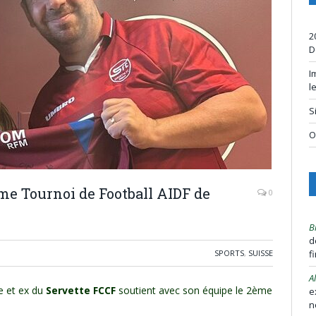
2
D
I
l
S
O
me Tournoi de Football AIDF de
0
B
d
SPORTS
,
SUISSE
f
A
e et ex du
Servette FCCF
soutient avec son équipe le 2ème
e
n