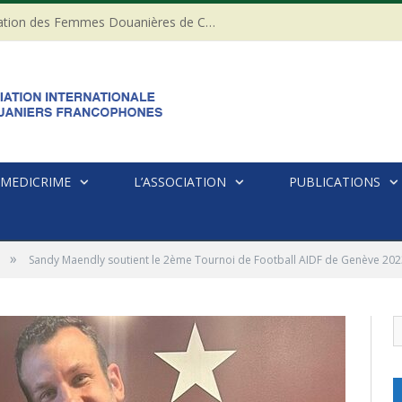
20ème anniversaire de l’Association des Femmes Douanières de Côte d’ivoire
MEDICRIME
L’ASSOCIATION
PUBLICATIONS
»
Sandy Maendly soutient le 2ème Tournoi de Football AIDF de Genève 202