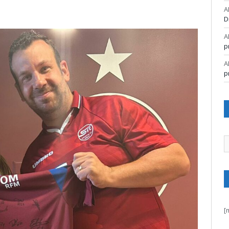
A
D
A
p
A
p
A
[