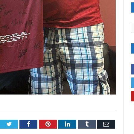
C
Twitter
Facebook
Pinterest
LinkedIn
Tumblr
Email