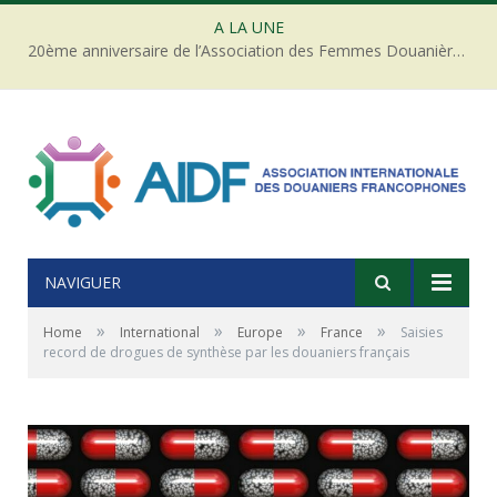
A LA UNE
20ème anniversaire de l’Association des Femmes Douanières de Côte d’ivoire
NAVIGUER
»
»
»
»
Home
International
Europe
France
Saisies
record de drogues de synthèse par les douaniers français