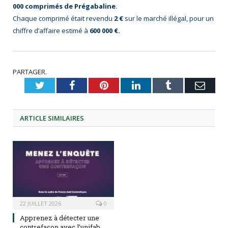
000 comprimés de Prégabaline
.
Chaque comprimé était revendu
2 €
sur le marché illégal, pour un
chiffre d’affaire estimé à
600 000 €.
PARTAGER.
Twitter
Facebook
Pinterest
LinkedIn
Tumblr
Emai
ARTICLE
SIMILAIRES
22 JUILLET 2026
0
Apprenez à détecter une
contrefaçon avec l’unifab