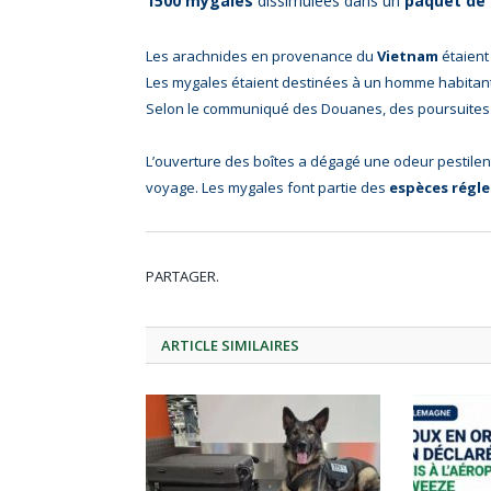
1500 mygales
dissimulées dans un
paquet de 
Les arachnides en provenance du
Vietnam
étaient
Les mygales étaient destinées à un homme habitant
Selon le communiqué des Douanes, des poursuites 
L’ouverture des boîtes a dégagé une odeur pestilent
voyage.
Les mygales font partie des
espèces régl
PARTAGER.
ARTICLE
SIMILAIRES