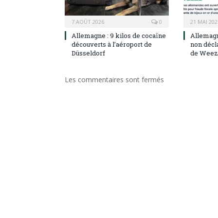
7 AOÛT 2026
0
21 MAI 202
Allemagne : 9 kilos de cocaïne
Allemagn
découverts à l’aéroport de
non décla
Düsseldorf
de Weez
Les commentaires sont fermés