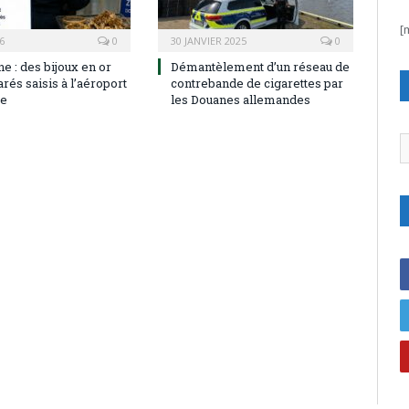
[
6
0
30 JANVIER 2025
0
e : des bijoux en or
Démantèlement d’un réseau de
rés saisis à l’aéroport
contrebande de cigarettes par
e
les Douanes allemandes
C