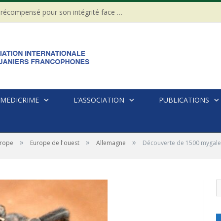
CÔTE D’IVOIRE : Un Gendarme récompensé pour son intégrité face à une tentative de corruption
MEDICRIME
L’ASSOCIATION
PUBLICATIONS
»
»
»
rope
Europe de l'ouest
Allemagne
Découverte de 1500 mygales