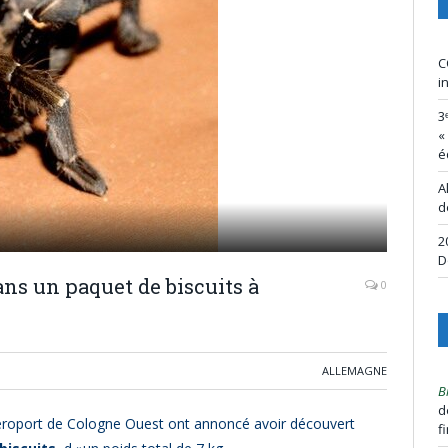
C
i
3
«
é
A
d
2
D
ns un paquet de biscuits à
0
ALLEMAGNE
B
d
l’aéroport de Cologne Ouest ont annoncé avoir découvert
f