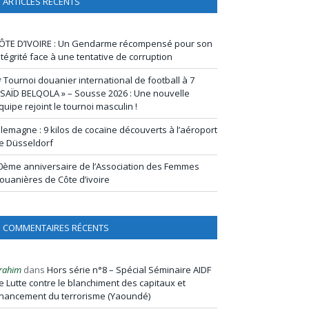
ARTICLES RÉCENTS
ÔTE D’IVOIRE : Un Gendarme récompensé pour son
ntégrité face à une tentative de corruption
ᵉ Tournoi douanier international de football à 7
 SAÏD BELQOLA » – Sousse 2026 : Une nouvelle
quipe rejoint le tournoi masculin !
llemagne : 9 kilos de cocaïne découverts à l’aéroport
e Düsseldorf
0ème anniversaire de l’Association des Femmes
ouanières de Côte d’ivoire
COMMENTAIRES RÉCENTS
rahim
dans
Hors série n°8 – Spécial Séminaire AIDF
e Lutte contre le blanchiment des capitaux et
inancement du terrorisme (Yaoundé)