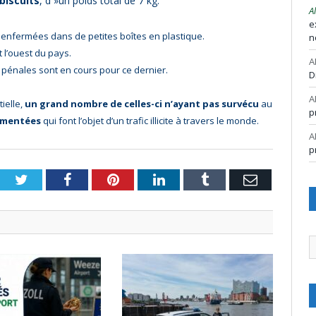
biscuits
, d »un poids total de 7 kg.
A
e
 enfermées dans de petites boîtes en plastique.
n
 l’ouest du pays.
A
pénales sont en cours pour ce dernier.
D
A
ielle,
un grand nombre de celles-ci n’ayant pas survécu
au
p
ementées
qui font l’objet d’un trafic illicite à travers le monde.
A
p
Twitter
Facebook
Pinterest
LinkedIn
Tumblr
Email
A