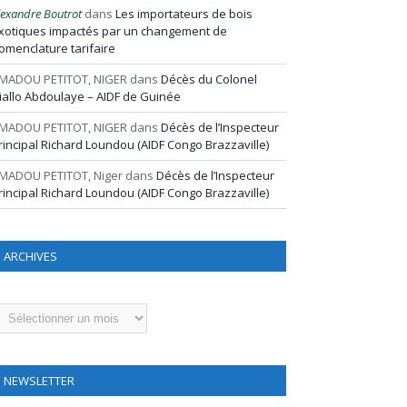
lexandre Boutrot
dans
Les importateurs de bois
xotiques impactés par un changement de
omenclature tarifaire
MADOU PETITOT, NIGER
dans
Décès du Colonel
iallo Abdoulaye – AIDF de Guinée
MADOU PETITOT, NIGER
dans
Décès de l’Inspecteur
rincipal Richard Loundou (AIDF Congo Brazzaville)
MADOU PETITOT, Niger
dans
Décès de l’Inspecteur
rincipal Richard Loundou (AIDF Congo Brazzaville)
ARCHIVES
rchives
NEWSLETTER