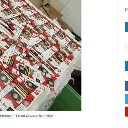
[
C
Marlboro – Credit Douane française