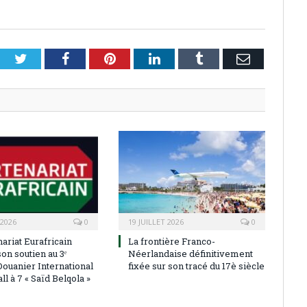
Twitter
Facebook
Pinterest
LinkedIn
Tumblr
Email
 2026
0
19 JUILLET 2026
0
ariat Eurafricain
La frontière Franco-
on soutien au 3ᵉ
Néerlandaise définitivement
Douanier International
fixée sur son tracé du 17è siècle
ll à 7 « Saïd Belqola »