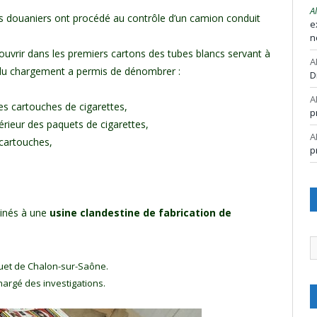
A
, les douaniers ont procédé au contrôle d’un camion conduit
e
n
ouvrir dans les premiers cartons des tubes blancs servant à
A
al du chargement a permis de dénombrer :
D
A
es cartouches de cigarettes,
p
érieur des paquets de cigarettes,
A
 cartouches,
p
inés à une
usine clandestine de fabrication de
A
quet de Chalon-sur-Saône.
hargé des investigations.