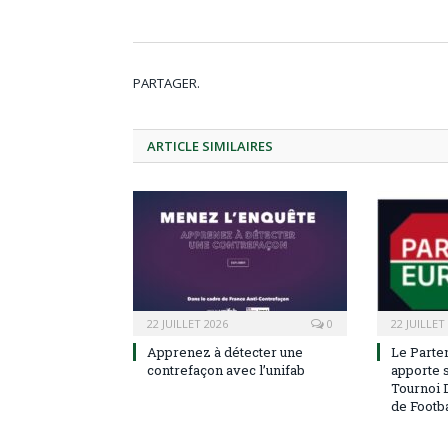
PARTAGER.
ARTICLE
SIMILAIRES
22 JUILLET 2026
0
22 JUILLET
Apprenez à détecter une
Le Parten
contrefaçon avec l’unifab
apporte s
Tournoi 
de Footba