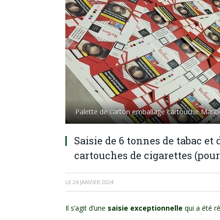
Palette de carton emballage cartouche Marlb
Saisie de 6 tonnes de tabac et 
cartouches de cigarettes (pou
LE
24 JANVIER 2024
Il s’agit d’une
saisie exceptionnelle
qui a été r