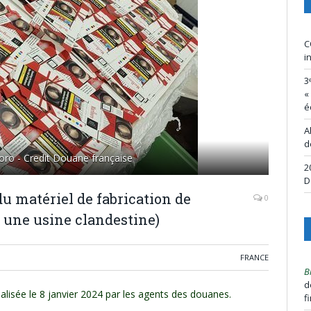
C
i
3
«
é
A
d
oro - Credit Douane française
2
D
du matériel de fabrication de
0
r une usine clandestine)
FRANCE
B
d
éalisée le 8 janvier 2024 par les agents des douanes.
f