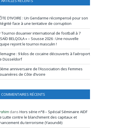
ARTICLES RÉCENTS
ÔTE D’IVOIRE : Un Gendarme récompensé pour son
ntégrité face à une tentative de corruption
ᵉ Tournoi douanier international de football à 7
 SAÏD BELQOLA » – Sousse 2026 : Une nouvelle
quipe rejoint le tournoi masculin !
llemagne : 9 kilos de cocaïne découverts à l’aéroport
e Düsseldorf
0ème anniversaire de l’Association des Femmes
ouanières de Côte d’ivoire
COMMENTAIRES RÉCENTS
rahim
dans
Hors série n°8 – Spécial Séminaire AIDF
e Lutte contre le blanchiment des capitaux et
inancement du terrorisme (Yaoundé)