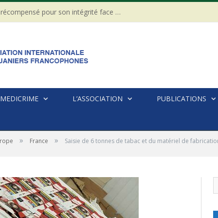
CÔTE D’IVOIRE : Un Gendarme récompensé pour son intégrité face à une tentative de corruption
MEDICRIME
L’ASSOCIATION
PUBLICATIONS
»
»
rope
France
Saisie de 6 tonnes de tabac et du matériel de fabricati