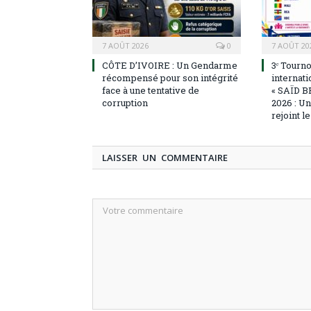
7 AOÛT 2026
0
7 AOÛT 20
CÔTE D’IVOIRE : Un Gendarme
3ᵉ Tourn
récompensé pour son intégrité
internati
face à une tentative de
« SAÏD B
corruption
2026 : U
rejoint l
LAISSER UN COMMENTAIRE