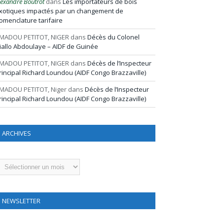
lexandre Boutrot
dans
Les importateurs de bois
xotiques impactés par un changement de
omenclature tarifaire
MADOU PETITOT, NIGER
dans
Décès du Colonel
iallo Abdoulaye – AIDF de Guinée
MADOU PETITOT, NIGER
dans
Décès de l’Inspecteur
rincipal Richard Loundou (AIDF Congo Brazzaville)
MADOU PETITOT, Niger
dans
Décès de l’Inspecteur
rincipal Richard Loundou (AIDF Congo Brazzaville)
ARCHIVES
rchives
NEWSLETTER