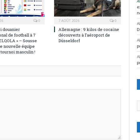
A
e
n
26
0
7 AOÛT 2026
0
A
oi douanier
Allemagne : 9 kilos de cocaïne
D
onal de football à 7
découverts à l’aéroport de
A
ELQOLA » – Sousse
Düsseldorf
p
ne nouvelle équipe
e tournoi masculin !
A
p
A