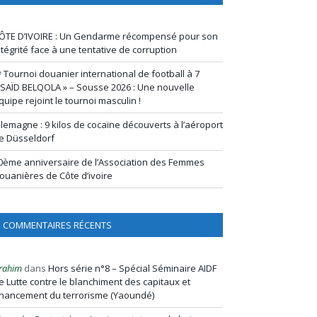
ÔTE D’IVOIRE : Un Gendarme récompensé pour son
ntégrité face à une tentative de corruption
ᵉ Tournoi douanier international de football à 7
 SAÏD BELQOLA » – Sousse 2026 : Une nouvelle
quipe rejoint le tournoi masculin !
llemagne : 9 kilos de cocaïne découverts à l’aéroport
e Düsseldorf
0ème anniversaire de l’Association des Femmes
ouanières de Côte d’ivoire
COMMENTAIRES RÉCENTS
rahim
dans
Hors série n°8 – Spécial Séminaire AIDF
e Lutte contre le blanchiment des capitaux et
inancement du terrorisme (Yaoundé)