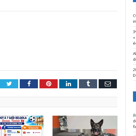
C
i
3
«
é
A
d
2
D
Twitter
Facebook
Pinterest
LinkedIn
Tumblr
Email
B
d
f