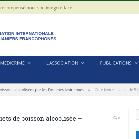
CÔTE D’IVOIRE : Un Gendarme récompensé pour son intégrité face à une tentative de corruption
MEDICRIME
L’ASSOCIATION
PUBLICATIONS
»
boissons alcoolisées par les Douanes Ivoiriennes
Cote Ivoire – saisie de 5
uets de boisson alcoolisée –
0