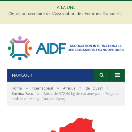
A LA UNE
20ème anniversaire de l’Association des Femmes Douanières de Côte d’ivoire
NAVIGUER
»
»
»
»
Home
International
Afrique
de l'Ouest
»
Burkina-Faso
Saisie de 372,96 kg de cocaïne par la Brigade
mobile de Manga (Burkina Faso)