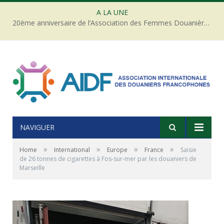
A LA UNE
20ème anniversaire de l’Association des Femmes Douanières de Côte d’ivoire
NAVIGUER
»
»
»
»
Home
International
Europe
France
Saisie
de 26 tonnes de cigarettes à Fos-sur-mer par les douaniers de
Marseille