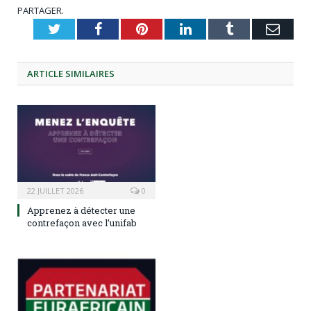
PARTAGER.
Twitter
Facebook
Pinterest
LinkedIn
Tumblr
Emai
ARTICLE
SIMILAIRES
22 JUILLET 2026
0
Apprenez à détecter une
contrefaçon avec l’unifab