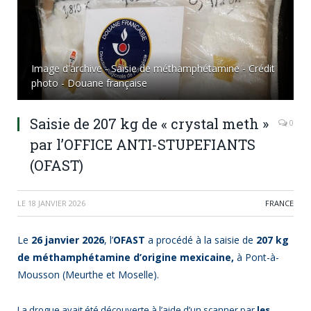
Image d'archive - Saisie de méthamphétamine - Crédit
photo - Douane française
Saisie de 207 kg de « crystal meth »
0
par l’OFFICE ANTI-STUPEFIANTS
(OFAST)
LE
18 JANVIER 2026
FRANCE
Le
26 janvier 2026
, l’
OFAST
a procédé à la saisie de
207 kg
de méthamphétamine d’origine mexicaine,
à Pont-à-
Mousson (Meurthe et Moselle).
La drogue avait été découverte à l’aide d’un scanner par
les