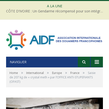
A LA UNE
CÔTE D’IVOIRE : Un Gendarme récompensé pour son intégrité face à une tentative de corruption
NAVIGUER
»
»
»
»
Home
International
Europe
France
Saisie
de 207 kg de « crystal meth » par l’OFFICE ANTI-STUPEFIANTS
(OFAST)