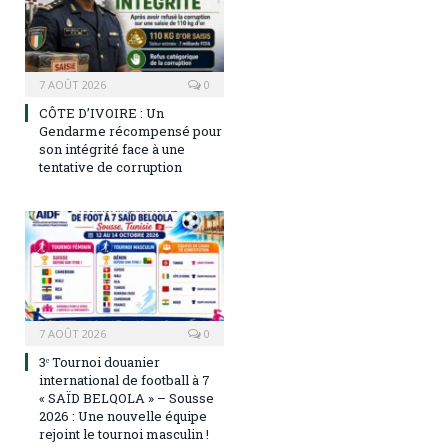
7 AOÛT 2026
0
CÔTE D’IVOIRE : Un
Gendarme récompensé pour
son intégrité face à une
tentative de corruption
7 AOÛT 2026
0
3ᵉ Tournoi douanier
international de football à 7
« SAÏD BELQOLA » – Sousse
2026 : Une nouvelle équipe
rejoint le tournoi masculin !