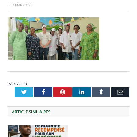
LE
7 MARS 2025
PARTAGER.
Twitter
Facebook
Pinterest
LinkedIn
Tumblr
Emai
ARTICLE
SIMILAIRES