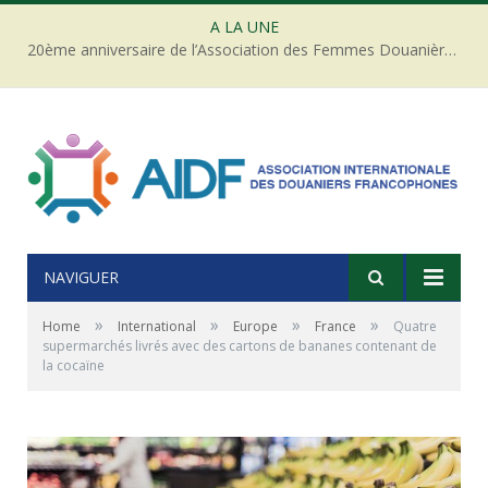
A LA UNE
20ème anniversaire de l’Association des Femmes Douanières de Côte d’ivoire
NAVIGUER
»
»
»
»
Home
International
Europe
France
Quatre
supermarchés livrés avec des cartons de bananes contenant de
la cocaïne