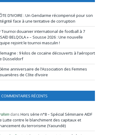
ÔTE D’IVOIRE : Un Gendarme récompensé pour son
ntégrité face à une tentative de corruption
ᵉ Tournoi douanier international de football à 7
 SAÏD BELQOLA » – Sousse 2026 : Une nouvelle
quipe rejoint le tournoi masculin !
llemagne : 9 kilos de cocaïne découverts à l’aéroport
e Düsseldorf
0ème anniversaire de l’Association des Femmes
ouanières de Côte d’ivoire
COMMENTAIRES RÉCENTS
rahim
dans
Hors série n°8 – Spécial Séminaire AIDF
e Lutte contre le blanchiment des capitaux et
inancement du terrorisme (Yaoundé)