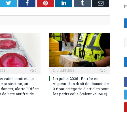
Twitter
Facebook
Pinterest
LinkedIn
Tumblr
Email
[
C
2026
0
2 JUILLET 2026
0
rvatifs contrefaits :
1er juillet 2026 : Entrée en
e protection, un
vigueur d’un droit de douane de
 danger, alerte l’Office
3 € par catégorie d’articles pour
de lutte antifraude
les petits colis (valeur <= 150 €)