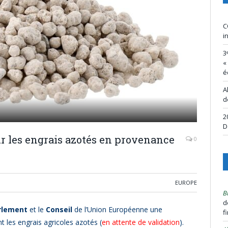
C
i
3
«
é
A
d
2
D
r les engrais azotés en provenance
0
EUROPE
B
d
rlement
et le
Conseil
de l’Union Européenne une
f
 les engrais agricoles azotés (
en attente de validation
).