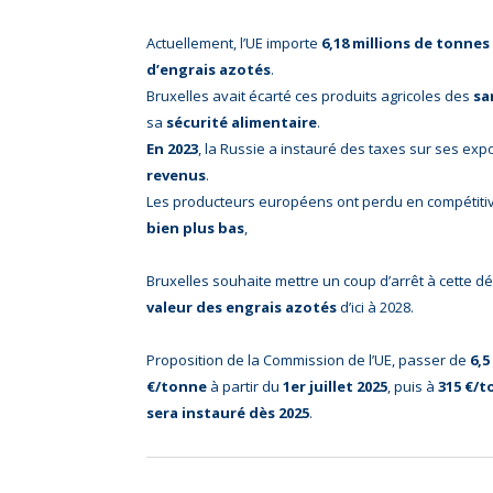
Actuellement, l’UE importe
6,18 millions de tonnes
d’engrais azotés
.
Bruxelles avait écarté ces produits agricoles des
sa
sa
sécurité alimentaire
.
En 2023
, la Russie a instauré des taxes sur ses exp
revenus
.
Les producteurs européens ont perdu en compétitivi
bien plus bas
,
Bruxelles souhaite mettre un coup d’arrêt à cette 
valeur des engrais azotés
d’ici à 2028.
Proposition de la Commission de l’UE, passer de
6,5
€/tonne
à partir du
1er juillet 2025
, puis à
315 €/t
sera instauré dès 2025
.