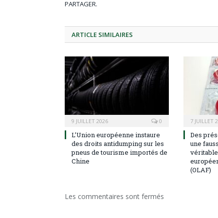
PARTAGER.
ARTICLE
SIMILAIRES
9 JUILLET 2026
0
7 JUILLET 
L’Union européenne instaure
Des prése
des droits antidumping sur les
une fauss
pneus de tourisme importés de
véritable
Chine
européen 
(OLAF)
Les commentaires sont fermés