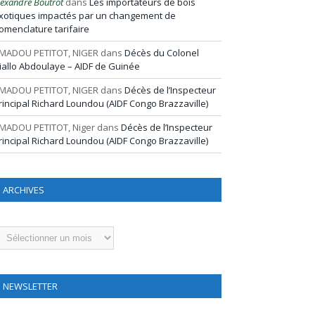
lexandre Boutrot
dans
Les importateurs de bois
xotiques impactés par un changement de
omenclature tarifaire
MADOU PETITOT, NIGER
dans
Décès du Colonel
iallo Abdoulaye – AIDF de Guinée
MADOU PETITOT, NIGER
dans
Décès de l’Inspecteur
rincipal Richard Loundou (AIDF Congo Brazzaville)
MADOU PETITOT, Niger
dans
Décès de l’Inspecteur
rincipal Richard Loundou (AIDF Congo Brazzaville)
ARCHIVES
rchives
NEWSLETTER