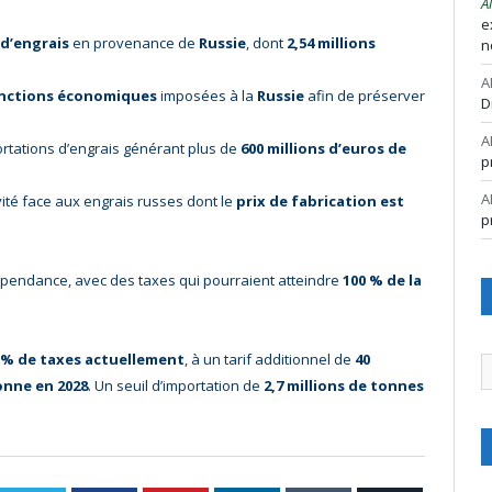
A
e
 d’engrais
en provenance de
Russie
, dont
2,54 millions
n
A
nctions économiques
imposées à la
Russie
afin de préserver
D
A
ortations d’engrais générant plus de
600 millions d’euros de
p
A
té face aux engrais russes dont le
prix de fabrication est
p
dépendance, avec des taxes qui pourraient atteindre
100 % de la
 % de taxes actuellement
, à un tarif additionnel de
40
A
onne en 2028
. Un seuil d’importation de
2,7 millions de tonnes