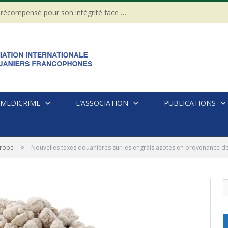
CÔTE D’IVOIRE : Un Gendarme récompensé pour son intégrité face à une tentative de corruption
MEDICRIME
L’ASSOCIATION
PUBLICATIONS
»
rope
Nouvelles taxes douanières sur les engrais azotés en provenance de 