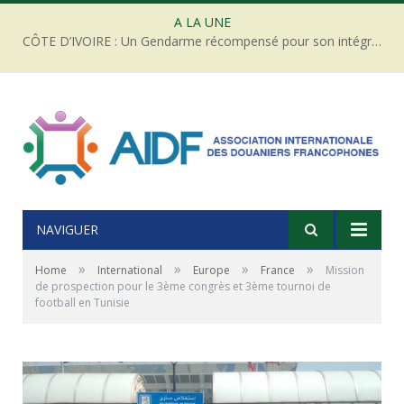
A LA UNE
CÔTE D’IVOIRE : Un Gendarme récompensé pour son intégrité face à une tentative de corruption
NAVIGUER
»
»
»
»
Home
International
Europe
France
Mission
de prospection pour le 3ème congrès et 3ème tournoi de
football en Tunisie