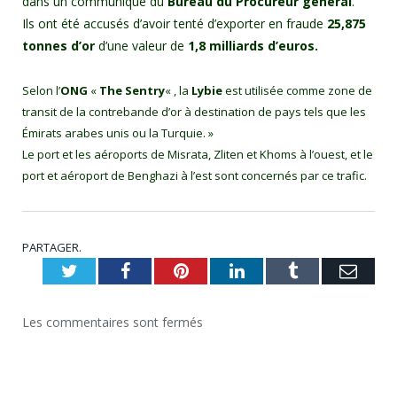
dans un communiqué du
Bureau du Procureur général
.
Ils ont été accusés d’avoir tenté d’exporter en fraude
25,875
tonnes d’or
d’une valeur de
1,8 milliards d’euros.
Selon l’
ONG
«
The Sentry
« , la
Lybie
est utilisée comme zone de
transit de la contrebande d’or à destination de pays tels que les
Émirats arabes unis ou la Turquie. »
Le port et les aéroports de Misrata, Zliten et Khoms à l’ouest, et le
port et aéroport de Benghazi à l’est sont concernés par ce trafic.
PARTAGER.
Twitter
Facebook
Pinterest
LinkedIn
Tumblr
Emai
Les commentaires sont fermés