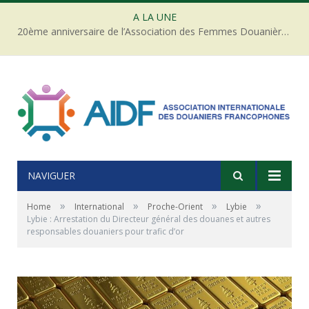
A LA UNE
20ème anniversaire de l’Association des Femmes Douanières de Côte d’ivoire
NAVIGUER
»
»
»
»
Home
International
Proche-Orient
Lybie
Lybie : Arrestation du Directeur général des douanes et autres
responsables douaniers pour trafic d’or