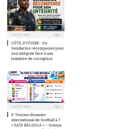
7 AOÛT 2026
0
CÔTE D’IVOIRE : Un
Gendarme récompensé pour
son intégrité face à une
tentative de corruption
7 AOÛT 2026
0
3ᵉ Tournoi douanier
international de football à 7
« SAÏD BELQOLA » – Sousse