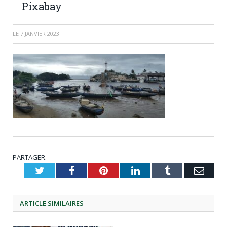
Pixabay
LE
7 JANVIER 2023
PARTAGER.
Twitter
Facebook
Pinterest
LinkedIn
Tumblr
Emai
ARTICLE
SIMILAIRES