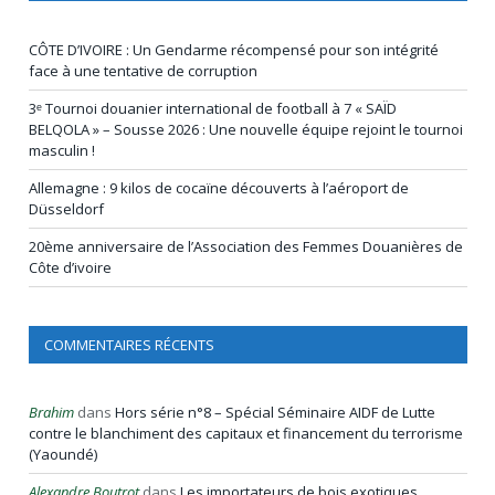
CÔTE D’IVOIRE : Un Gendarme récompensé pour son intégrité
face à une tentative de corruption
3ᵉ Tournoi douanier international de football à 7 « SAÏD
BELQOLA » – Sousse 2026 : Une nouvelle équipe rejoint le tournoi
masculin !
Allemagne : 9 kilos de cocaïne découverts à l’aéroport de
Düsseldorf
20ème anniversaire de l’Association des Femmes Douanières de
Côte d’ivoire
COMMENTAIRES RÉCENTS
Brahim
dans
Hors série n°8 – Spécial Séminaire AIDF de Lutte
contre le blanchiment des capitaux et financement du terrorisme
(Yaoundé)
Alexandre Boutrot
dans
Les importateurs de bois exotiques