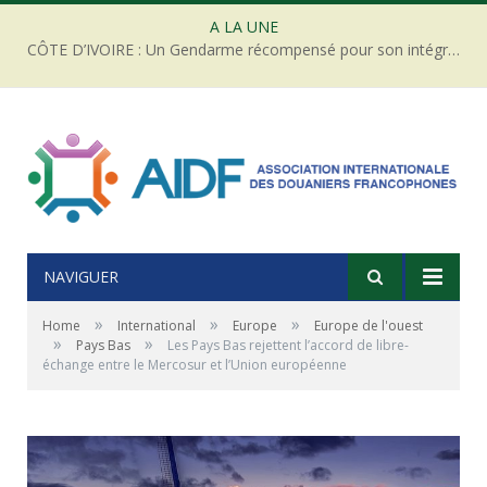
A LA UNE
CÔTE D’IVOIRE : Un Gendarme récompensé pour son intégrité face à une tentative de corruption
NAVIGUER
»
»
»
Home
International
Europe
Europe de l'ouest
»
»
Pays Bas
Les Pays Bas rejettent l’accord de libre-
échange entre le Mercosur et l’Union européenne