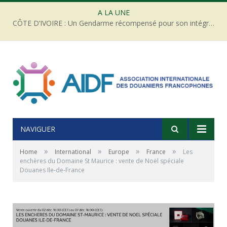
A LA UNE
CÔTE D’IVOIRE : Un Gendarme récompensé pour son intégrité face à une tentative de corruption
NAVIGUER
»
»
»
»
Home
International
Europe
France
Les
enchères du Domaine St Maurice : vente de Noël spéciale
Douanes Ile-de-France