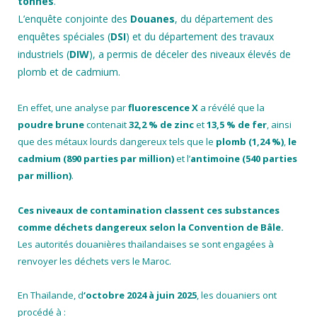
tonnes
.
L’enquête conjointe des
Douanes
, du département des
enquêtes spéciales (
DSI
) et du département des travaux
industriels (
DIW
), a permis de déceler des niveaux élevés de
plomb et de cadmium.
En effet, une analyse par
fluorescence X
a révélé que la
poudre brune
contenait
32,2 % de zinc
et
13,5 % de fer
, ainsi
que des métaux lourds dangereux tels que le
plomb (1,24 %)
,
le
cadmium (890 parties par million)
et l’
antimoine (540 parties
par million)
.
Ces niveaux de contamination classent ces substances
comme déchets dangereux selon la Convention de Bâle.
Les autorités douanières thaïlandaises se sont engagées à
renvoyer les déchets vers le Maroc.
En Thaïlande, d
‘octobre 2024 à juin 2025
, les douaniers ont
procédé à :