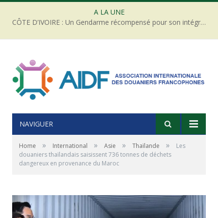
A LA UNE
CÔTE D’IVOIRE : Un Gendarme récompensé pour son intégrité face à une tentative de corruption
NAVIGUER
»
»
»
»
Home
International
Asie
Thaïlande
Les
douaniers thaïlandais saisissent 736 tonnes de déchets
dangereux en provenance du Maroc