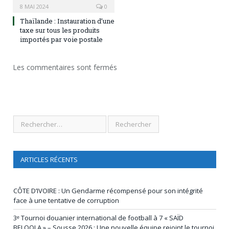
8 MAI 2024
0
Thaïlande : Instauration d’une
taxe sur tous les produits
importés par voie postale
Les commentaires sont fermés
ARTICLES RÉCENTS
CÔTE D’IVOIRE : Un Gendarme récompensé pour son intégrité
face à une tentative de corruption
3ᵉ Tournoi douanier international de football à 7 « SAÏD
BELQOLA » – Sousse 2026 : Une nouvelle équipe rejoint le tournoi