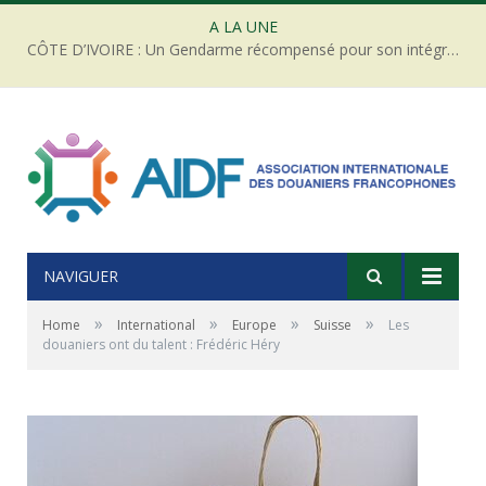
A LA UNE
CÔTE D’IVOIRE : Un Gendarme récompensé pour son intégrité face à une tentative de corruption
NAVIGUER
»
»
»
»
Home
International
Europe
Suisse
Les
douaniers ont du talent : Frédéric Héry