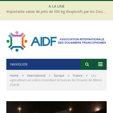
A LA UNE
Importante saisie de près de 500 kg d’explosifs par les Douanes
NAVIGUER
»
»
»
»
Home
International
Europe
France
Les
agriculteurs en colère incendient le bureau de Douane de Nîmes
(Gard)