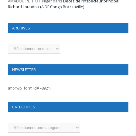
AMADOU PETITOT, Niger
dans
Décès de l’Inspecteur principal
Richard Loundou (AIDF Congo Brazzaville)
ARCHIVES
Archives
NEWSLETTER
[mc4wp_form id= »892″]
CATÉGORIES
Catégories