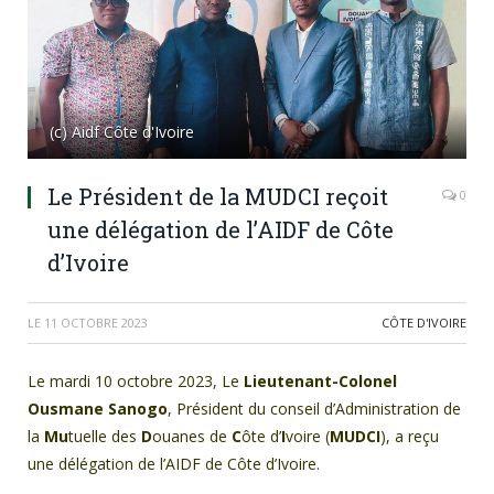
(c) Aidf Côte d'Ivoire
Le Président de la MUDCI reçoit
0
une délégation de l’AIDF de Côte
d’Ivoire
LE
11 OCTOBRE 2023
CÔTE D'IVOIRE
Le mardi 10 octobre 2023, Le
Lieutenant-Colonel
Ousmane Sanogo
, Président du conseil d’Administration de
la
Mu
tuelle des
D
ouanes de
C
ôte d’
I
voire (
MUDCI
), a reçu
une délégation de l’AIDF de Côte d’Ivoire.