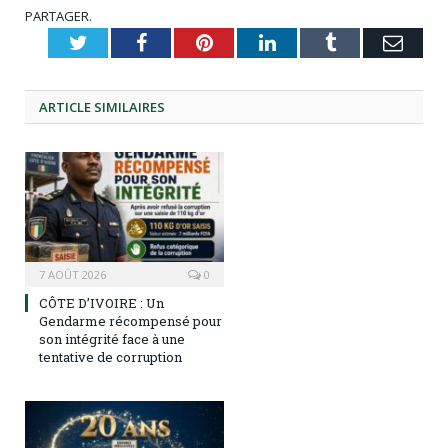
PARTAGER.
Twitter
Facebook
Pinterest
LinkedIn
Tumblr
Emai
ARTICLE
SIMILAIRES
7 AOÛT 2026
0
CÔTE D’IVOIRE : Un
Gendarme récompensé pour
son intégrité face à une
tentative de corruption