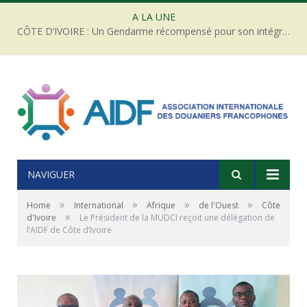
A LA UNE
CÔTE D’IVOIRE : Un Gendarme récompensé pour son intégrité face à une tentative de corruption
NAVIGUER
»
»
»
»
Home
International
Afrique
de l'Ouest
Côte
»
d'Ivoire
Le Président de la MUDCI reçoit une délégation de
l’AIDF de Côte d’Ivoire